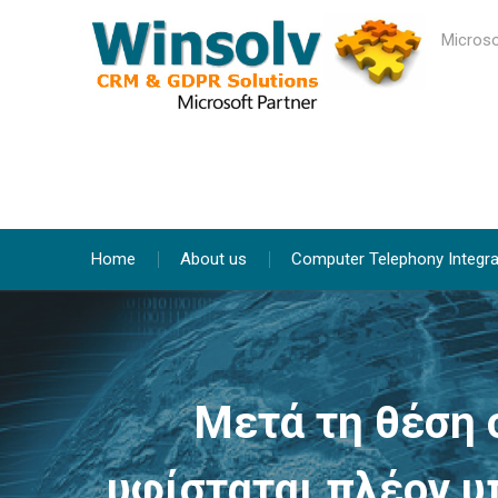
Skip
to
Microso
content
Home
About us
Computer Telephony Integra
Μετά τη θέση σ
υφίσταται πλέον 