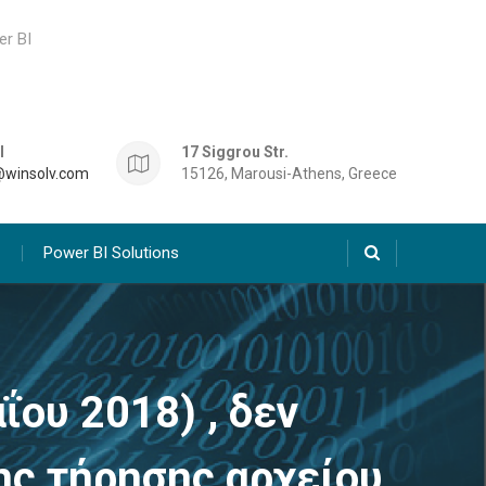
er BI
l
17 Siggrou Str.
@winsolv.com
15126, Marousi-Athens, Greece
Power BI Solutions
ΐου 2018) , δεν
ς τήρησης αρχείου